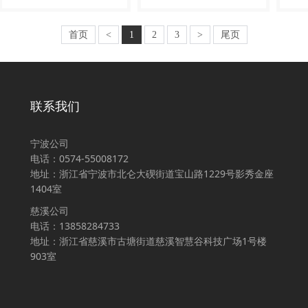
首页
<
1
2
3
>
尾页
联系我们
宁波公司
电话：
0574-55008172
地址：浙江省宁波市北仑大碶街道宝山路1229号影秀金座
1404室
慈溪公司
电话：
13858284733
地址：浙江省慈溪市古塘街道慈溪智慧谷科技广场1号楼
903室