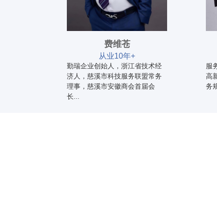
费维苍
年+
从业10年+
业、各级
勤瑞企业创始人，浙江省技术经
服
济人，慈溪市科技服务联盟常务
高
理事，慈溪市安徽商会首届会
务
长...