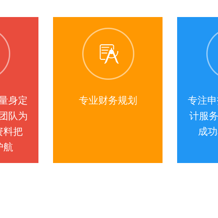
量身定
专业财务规划
专注申
团队为
计服务
资料把
成功
护航